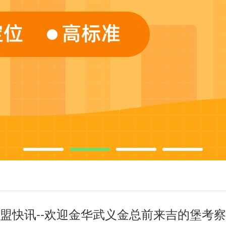
盟快讯--欢迎金华武义金总前来吉的堡考