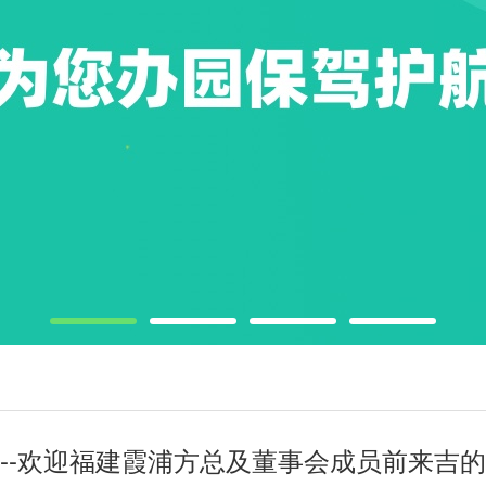
--欢迎福建霞浦方总及董事会成员前来吉