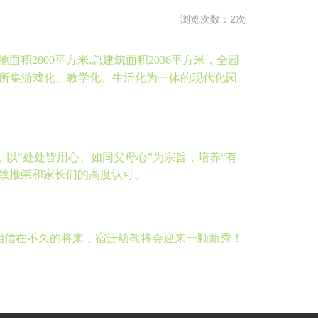
浏览次数：2次
地面积
2800
平方米
,
总建筑面积
2036
平方米，全园
所集游戏化、教学化、生活化为一体的现代化园
，以
“
处处皆用心、如同父母心
”
为宗旨，培养
“
有
致推崇和家长们的高度认可。
相信在不久的将来，宿迁幼教将会迎来一颗新秀！