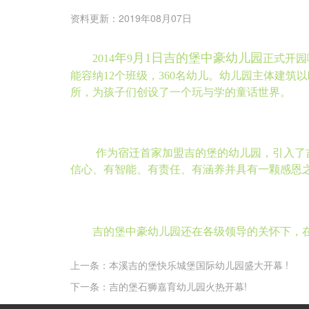
资料更新：2019年08月07日
年
月1日吉的堡中豪幼儿园
2014
9
正式开园
能容纳
12
个班级，
360
名幼儿。幼儿园主体建筑以
所，为孩子们创设了一个玩与学的童话世界。
作为宿迁首家加盟吉的堡的幼儿园，引入了
信心、有智能、有责任、有涵养并具有一颗感恩
吉的堡中豪幼儿园还
在各级领导的关怀下，
上一条：本溪吉的堡快乐城堡国际幼儿园盛大开幕 !
下一条：吉的堡石狮嘉育幼儿园火热开幕!