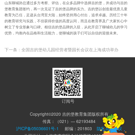
山东聊城孙总通过多方考察、评估，在众多品牌中选择吉的堡，并成功与吉的
堡教育集团签约，再一次见证了吉的堡品牌的实力。吉的堡以创造最优质儿童
教育为己任，足迹从台湾至大陆，始终坚持用心付出，追求卓越。历经三十年
的教育研究与实践，不但获得价值的高度认同，而且在教育界及广大家长心中
树立了专业形象与口碑。相信吉的堡品牌的入驻，从此开启了聊城幼儿的学习
优势，均衡内在品格和生活能力，使聊城的孩子们可以自信的迎接未来。
下一条：全国吉的堡幼儿园经营者暨园长会议在上海成功举办
订阅号
Copyright©2020 吉的堡教育集团版权所有
传真：（021）— 62193484
沪ICP备05036601号-1
邮编：201803
隐私条款协议